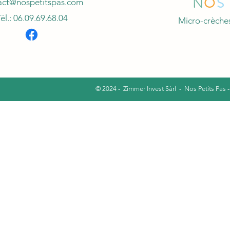
N
O
S
act@nospetitspas.com
él.: 06.09.69.68.04
Micro-crèches 
© 2024 - Zimmer Invest Sàrl - Nos Petits Pas 