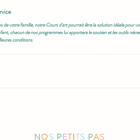
rvice
 de votre famille, notre Cours d'art pourrait être la solution idéale pour v
fant, chacun de nos programmes lui apportera le soutien et les outils nécess
lleures conditions.
N
O
S
P
E
T
I
T
S
P
A
S