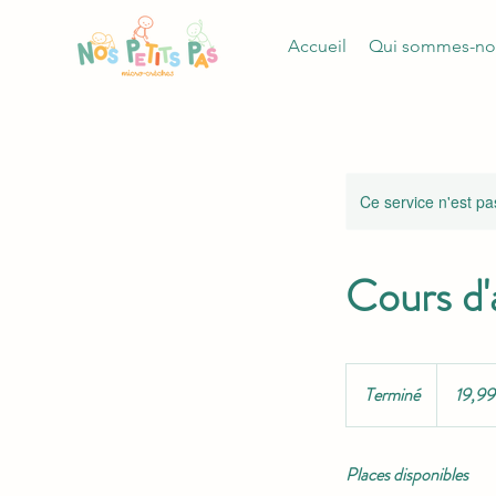
Accueil
Qui sommes-no
Ce service n'est pa
Cours d'
19,99
dollars
Terminé
T
19,9
des
États-
e
Unis
r
Places disponibles
m